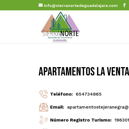
info@sierranortedeguadalajara.com
Apartamentos La Venta
Teléfono:
654734865
Email:
apartamentostejeranegra@
Número Registro Turismo:
19630