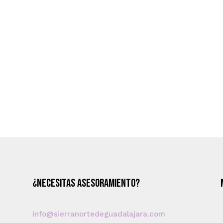
¿Necesitas asesoramiento?
info@sierranortedeguadalajara.com