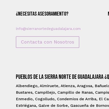
¿Necesitas asesoramiento?
info@sierranortedeguadalajara.com
Contacta con Nosotros
Pueblos de la Sierra Norte de Guadalajara ¿
Albendiego, Almiruete, Atienza, Aragosa, Bañuel
Bustares, Campillejo, Campillo de Ranas, Campis
Enmedio, Cogolludo, Condemios de Arriba, El Card
Estriégana, Galve de Sorbe, Gascueña de Bornov