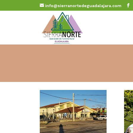
info@sierranortedeguadalajara.com