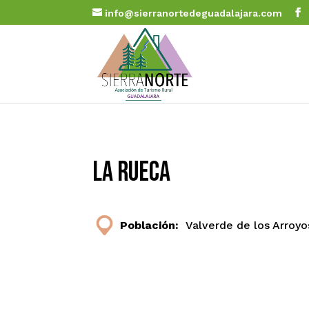
info@sierranortedeguadalajara.com
La Rueca
Población:
Valverde de los Arroyo