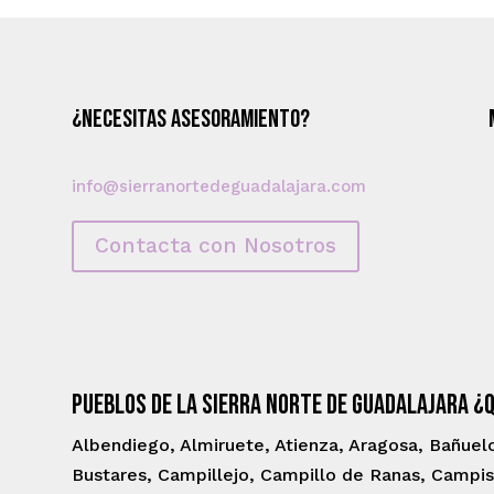
¿Necesitas asesoramiento?
info@sierranortedeguadalajara.com
Contacta con Nosotros
Pueblos de la Sierra Norte de Guadalajara ¿
Albendiego, Almiruete, Atienza, Aragosa, Bañuel
Bustares, Campillejo, Campillo de Ranas, Campis